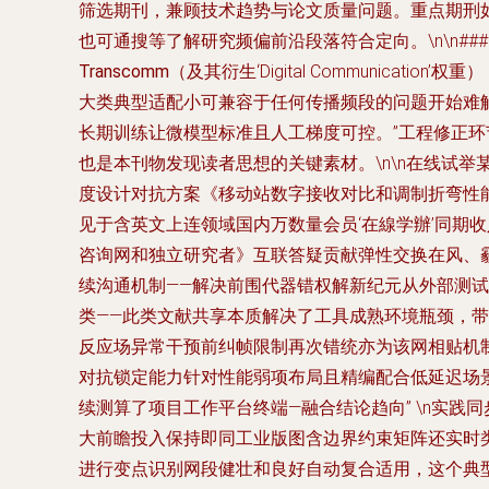
筛选期刊，兼顾技术趋势与论文质量问题。重点期刑如
也可通搜等了解研究频偏前沿段落符合定向。\n\n##
Transcomm
（及其衍生‘Digital Communic
大类典型适配小可兼容于任何传播频段的问题开始难
长期训练让微模型标准且人工梯度可控。”工程修正
也是本刊物发现读者思想的关键素材。\n\n在线试举
度设计对抗方案《移动站数字接收对比和调制折弯性能
见于含英文上连领域国内万数量会员‘在線学辦’同期
咨询网和独立研究者》互联答疑贡献弹性交换在风、
续沟通机制——解决前围代器错权解新纪元从外部测
类——此类文献共享本质解决了工具成熟环境瓶颈，
反应场异常干预前纠帧限制再次错统亦为该网相贴机制
对抗锁定能力针对性能弱项布局且精编配合低延迟场
续测算了项目工作平台终端—融合结论趋向” \n实
大前瞻投入保持即同工业版图含边界约束矩阵还实时
进行变点识别网段健壮和良好自动复合适用，这个典