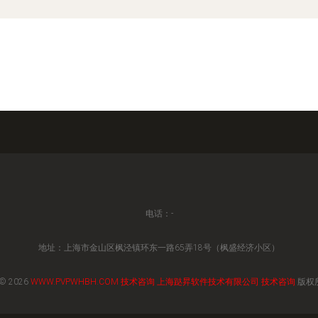
电话：-
地址：上海市金山区枫泾镇环东一路65弄18号（枫盛经济小区）
 © 2026
WWW.PVPWHBH.COM
技术咨询
上海跶昇软件技术有限公司
技术咨询
版权